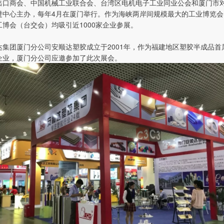
出口商会、中国机械工业联合会、台湾区电机电子工业同业公会和厦门市
进中心主办，每年4月在厦门举行。作为海峡两岸间规模最大的工业博览会
工博会（台交会）均吸引近1000家企业参展。
达集团厦门分公司安顺达塑胶成立于2001年，作为福建地区塑胶半成品首
企业，厦门分公司应邀参加了此次展会。