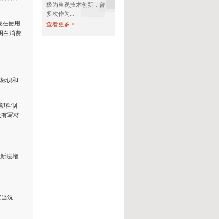
极为重视技术创新，曾
多次作为...
装在使用
查看更多 >
明白消费
业标识和
塑料制
没有写材
新法堵
应当洗