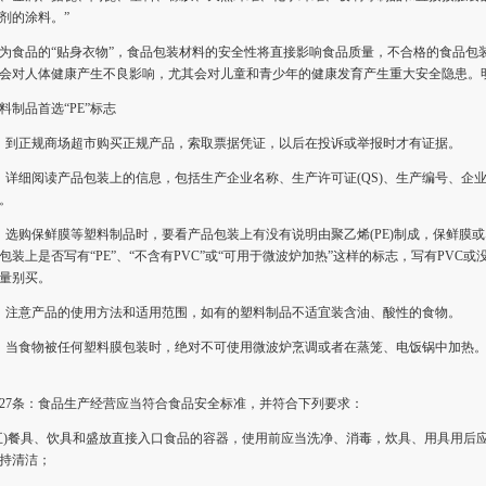
剂的涂料。”
品的“贴身衣物”，食品包装材料的安全性将直接影响食品质量，不合格的食品包
会对人体健康产生不良影响，尤其会对儿童和青少年的健康发育产生重大安全隐患。
品首选“PE”标志
正规商场超市购买正规产品，索取票据凭证，以后在投诉或举报时才有证据。
细阅读产品包装上的信息，包括生产企业名称、生产许可证(QS)、生产编号、企
。
购保鲜膜等塑料制品时，要看产品包装上有没有说明由聚乙烯(PE)制成，保鲜膜或
包装上是否写有“PE”、“不含有PVC”或“可用于微波炉加热”这样的标志，写有PVC或
量别买。
意产品的使用方法和适用范围，如有的塑料制品不适宜装含油、酸性的食物。
食物被任何塑料膜包装时，绝对不可使用微波炉烹调或者在蒸笼、电饭锅中加热。
条：食品生产经营应当符合食品安全标准，并符合下列要求：
餐具、饮具和盛放直接入口食品的容器，使用前应当洗净、消毒，炊具、用具用后
持清洁；