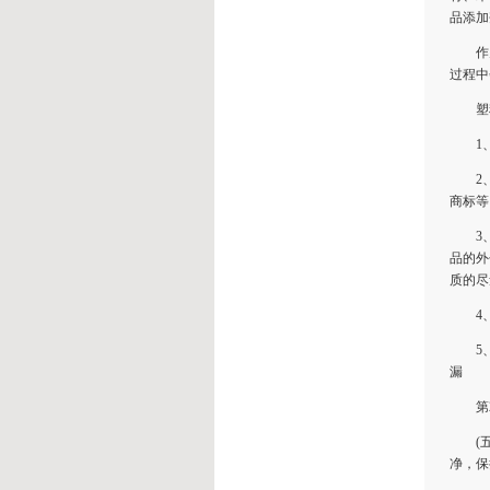
品添加
作为食
过程中
塑料制
1、到
2、详
商标等
3、选
品的外
质的尽
4、注
5、当
漏
第27
(五)
净，保