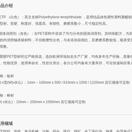
产品介绍
PETP （白色）：英文名称Polyethylene terephthalate ，是用结晶体热塑性塑料聚
型材。坚硬、刚度好、强度高、有韧性、磨擦系数小，尺寸稳定性高。
+ 固体润滑剂（灰色）：在PET原料中添加了均匀分布的固体润滑剂。其特殊配方，为
的内润滑轴承级材料，不但耐磨性出色，与未添加前相比，其磨擦系数较低，能承受
系数。
塑胶PET型材经过严格筛选，选自欧洲等地知名生产厂家，均有多年生产经验，质量
、性能优异，使用寿命长，性价比突出，各分公司均备有大量库存，可在快速响应客
格：板材
 x宽(W)x长(L) ：1mm – 100mm x 500 / 610mm x 1000 / 1220mm 其它规格可定制
格：棒材
Ф) x长(L)：10mm – 200mm x 1000mm 其它规格可定制
应用领域
于纺织、造纸、食品机械、运输、码头、医疗、煤矿、化工等行业。轴承，向导食品