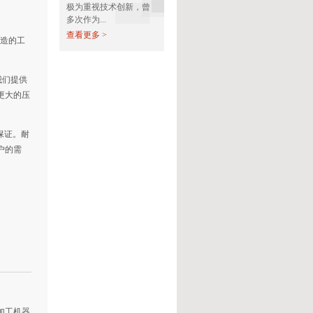
极为重视技术创新，曾
多次作为...
查看更多 >
酯制造的工
我们提供
更大的压
保证。耐
户的需
加工机器