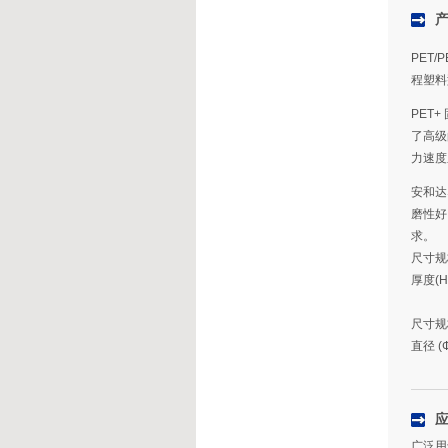
PET/
程塑料
PET
了高级
力速度
安和达
磨性好
求。
尺寸规
厚度(H)
尺寸规
直径 (
广泛用