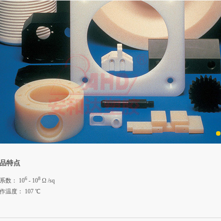
品特点
6
8
系数： 10
- 10
Ω /sq
温度： 107 ℃