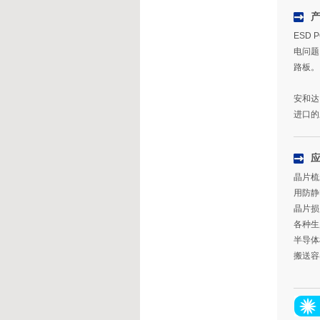
ESD
电问题
路板。
安和达
进口的
晶片梳
用防静
晶片
各种生
半导体
搬送容