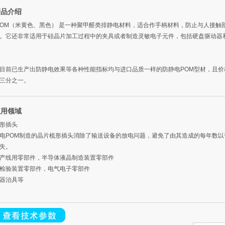
产品介绍
 POM（米黄色、黑色） 是一种聚甲醛类排静电材料，适合作手柄材料，防止与人接触
。它还非常适用于硅晶片加工过程中的夹具或者制造灵敏电子元件，包括硬盘驱动器
目前已生产出防静电效果等各种性能指标均与进口品质一样的防静电POM型材，且价
三分之一。
应用领域
形插头
电POM制造的晶片梳形插头消除了输送设备的放电问题，避免了由其造成的每年数以
损失。
产线用零部件，半导体液晶制造装置零部件
检验装置零部件，电气电子零部件
器治具等