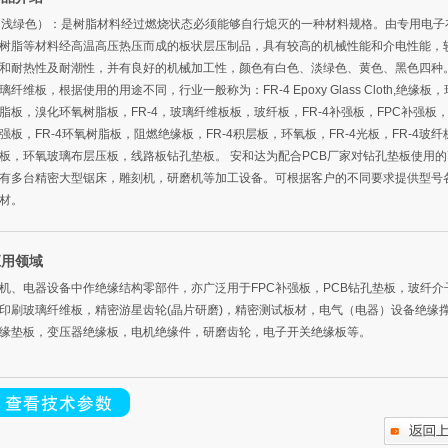
 （浅绿色）：是树脂材料经过燃烧状态必须能够自行熄灭的一种材料规格。由专用电子
树脂等材料经高温高压热压而成的板状层压制品，具有较高的机械性能和介电性能，
和耐热性及耐潮性，并有良好的机械加工性，颜色有白色、淡绿色、黄色、黑色四种。 
璃纤维板，根据使用的用途不同，行业一般称为：FR-4 Epoxy Glass Cloth,绝缘板
脂板，溴化环氧树脂板，FR-4，玻璃纤维板板，玻纤板，FR-4补强板，FPC补强板
强板，FR-4环氧树脂板，阻燃绝缘板，FR-4积层板，环氧板，FR-4光板，FR-4玻
板，环氧玻璃布层压板，线路板钻孔垫板。 安和达为配合PCB厂家对钻孔垫板使用的
有多台精密大型锯床，雕刻机，研磨机等加工设备。可根据客户的不同要求提供型号
材。
应用领域
机、电器设备中作绝缘结构零部件，亦广泛用于FPC补强板，PCB钻孔垫板，玻纤介
印刷玻璃纤维板，精密游星齿轮(晶片研磨)，精密测试板材，电气（电器）设备绝缘
缘垫板，变压器绝缘板，电机绝缘件，研磨齿轮，电子开关绝缘板等。