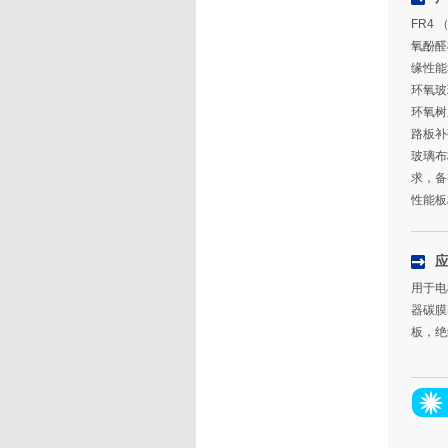
FR4
氧酚醛
缘性能
环氧玻
环氧树
路板补
玻璃布
求，备
性能板
用于电
器碳膜
板，绝