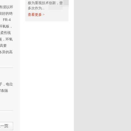
极为重视技术创新，曾
布浸以环
多次作为...
较好的绝
查看更多 >
FR-4
，环氧板，
，柔性线
纤板，环氧
高要
各异的高
子，电位
撑条隔