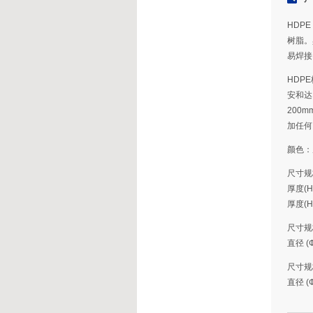
HDPE
树脂。
易焊接
HDP
安和达
200
加任何
颜色：
尺寸规
厚度(H
厚度(H
尺寸规
直径 (
尺寸规
直径 (