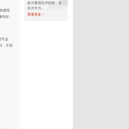
极为重视技术创新，曾
多次作为...
的热塑性
查看更多 >
缘性好，
度可达
料，不添