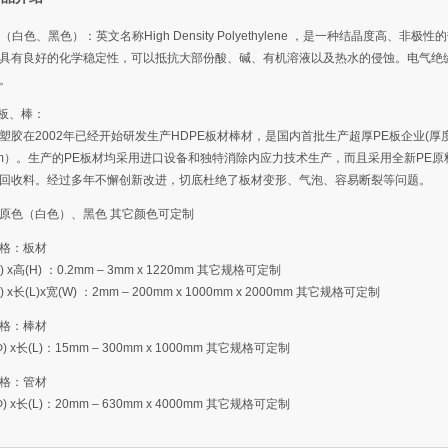
 （白色、黑色）：英文名称High Density Polyethylene ，是一种结晶度高、非极性
具有良好的化学稳定性，可以抵抗大部份酸、碱、有机溶液以及热水的侵蚀。电气绝
。
E板、棒：
塑胶在2002年已经开始研发生产HDPE板材棒材，是国内首批生产超厚PE板企业(厚
mm）。生产的PE板材均采用进口设备和独特消除内应力技术生产，而且采用全新PE原
回收料。经过多年不懈创新改进，切底杜绝了板材变形、气泡、容易断裂等问题。
原色（白色）、黑色 其它颜色可定制
格：板材
) x高(H) ：0.2mm – 3mm x 1220mm 其它规格可定制
) x长(L)x宽(W) ：2mm – 200mm x 1000mm x 2000mm 其它规格可定制
格：棒材
Ф) x长(L)：15mm – 300mm x 1000mm 其它规格可定制
格：管材
Ф) x长(L)：20mm – 630mm x 4000mm 其它规格可定制